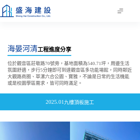
跳
至
主
要
內
容
海晏河清
工程進度分享
位於觀音區莊敬路70號旁，基地面積為540.71坪，周邊生活
氛圍舒適，步行5分鐘即可到達觀音區多功能場館，同時鄰近
大觀路商圈、草漯六合公園、寶雅，不論是日常的生活機能
或是校園學區需求，皆可同時滿足。
2025.01
九樓頂板施工